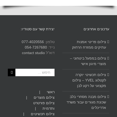
עדכונים אחרונים
יצירת קשר עם סטודיו:
צילום פריטי אמנות
טלפון:
077-4020556
עתיקים ממזרח הרחוק
נייד:
054-7267680
דוא"ל
contact studio
צילום במפעל ביטחוני –
מוצרי מיגון אישי
חיפוש...
צילום תכשיטי יוקרה
לקטלוג YVEL – צילום
מקצועי על רקע לבן
ראשי
צילום מבנה מסחרי בלב
צילום מוצרים
שכונת מגורים עבור משרד
צילום פורטרט
אדריכלים
ותדמית
צילום תכשיטים