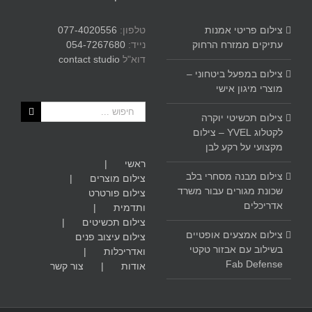
צילום פריטי אמנות
טלפון:
077-4020556
עתיקים ממזרח הרחוק
נייד:
054-7267680
דוא"ל
contact studio
צילום במפעל ביטחוני –
מוצרי מיגון אישי
חיפוש...
צילום תכשיטי יוקרה
לקטלוג YVEL – צילום
מקצועי על רקע לבן
ראשי
צילום מבנה מסחרי בלב
צילום מוצרים
שכונת מגורים עבור משרד
צילום פורטרט
אדריכלים
ותדמית
צילום תכשיטים
צילום אמצעים אופטיים
צילום עיצוב פנים
בשילוב עם אבזור טקטי
ואדריכלות
Fab Defense
אודות
צור קשר