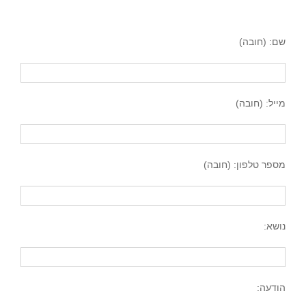
שם: (חובה)
מייל: (חובה)
מספר טלפון: (חובה)
נושא:
הודעה: